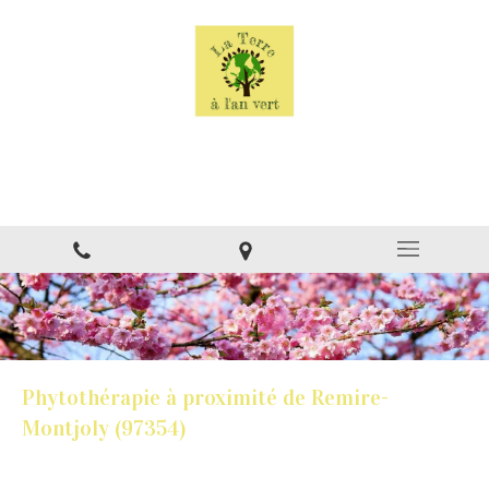
La Terre à l'an vert
Naturopathe à Montsinéry
Phytothérapie à proximité de Remire-
Montjoly (97354)