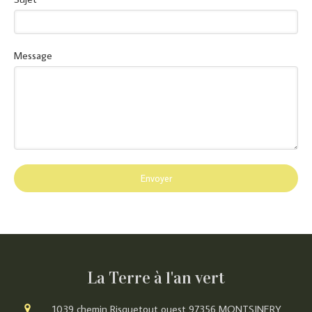
Message
Envoyer
La Terre à l'an vert
1039 chemin Risquetout ouest
97356
MONTSINERY