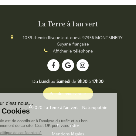
La Terre à l'an vert
1039 chemin Risquetout ouest
97356
MONTSINERY
Guyane française
Afficher le téléphone
Du
Lundi
au
Samedi
de
8h30
à
17h30
Prendre rendez-vous
©2020 La Terre à l'an vert - Naturopathie
Plan du site
Mentions légales