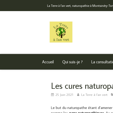
La Terre à l'an vert, naturopathie à Montsinéry-T
Accueil
Qui suis-je ?
La consultati
Les cures naturop
25 Juin 2021
La Terre à l'an vert
Le but du naturopathe étant d’amener s
nomme les
cures naturopathiques
. Au n