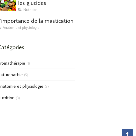
les glucides
Nutrition
L'importance de la mastication
Anatomie et physiologie
Catégories
romathérapie
(1)
aturopathie
(5)
natomie et physiologie
(3)
utrition
(3)