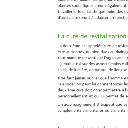
plantes sudorifiques auront également c
travailler le foie, tandis que boire des t
d'outils, qui seront à adapter en fonctio
La cure de revitalisation
La deuxième est appelée cure de revital
être anciennes, ou bien dues au drainage
tout manque ressenti par l’organisme : c
…), mais aussi sur des aspects moins visi
soleil, de lumière, de nature, de liens 
Il ne faut jamais oublier que l’homme est
lien social, on peut lui donner toutes l
deuxième cure doit donc permettre à l’i
personnellement et qui lui permet de s
Un accompagnement thérapeutique est pa
compléments alimentaires ou aliments le