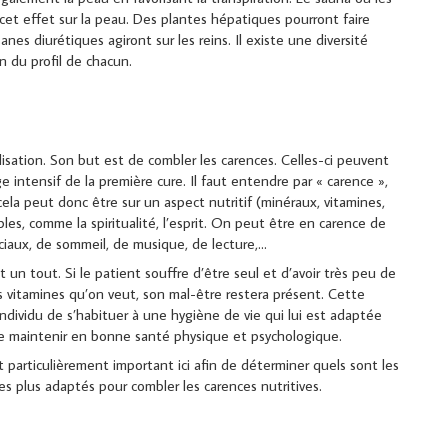
et effet sur la peau. Des plantes hépatiques pourront faire
isanes diurétiques agiront sur les reins. Il existe une diversité
n du profil de chacun.
isation. Son but est de combler les carences. Celles-ci peuvent
 intensif de la première cure. Il faut entendre par « carence »,
ela peut donc être sur un aspect nutritif (minéraux, vitamines,
bles, comme la spiritualité, l’esprit. On peut être en carence de
sociaux, de sommeil, de musique, de lecture,…
 un tout. Si le patient souffre d’être seul et d’avoir très peu de
es vitamines qu’on veut, son mal-être restera présent. Cette
ndividu de s’habituer à une hygiène de vie qui lui est adaptée
e maintenir en bonne santé physique et psychologique.
rticulièrement important ici afin de déterminer quels sont les
s plus adaptés pour combler les carences nutritives.