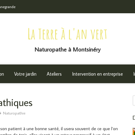
onnegrande
La Terre à l'an vert
Naturopathe à Montsinéry
on
Votre jardin
Ateliers
Intervention en entreprise
R
athiques
Naturopathie
D
on patient à une bonne santé, il usera souvent de ce que l’on
ombre de trois, elles visent à un retour progressif à un état