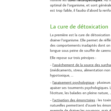
optimal de l’organisme, et sont générale
est trop faible, il faudra d’abord la ren
La cure de détoxication
La première est la cure de détoxication 
drainer l’organisme. Elle permet de réfl
des comportements inadaptés dont on fai
longue sous peine de souffrir de carenc
Elle repose sur trois principes :
-
l’assèchement de la source des surcha
(médicaments, stress, alimentation non n
hypotoxique, …
-
l'apaisement psychologique
: plusieurs
apaiser ses tourments psychologiques. La 
l'écriture, les balades en pleine nature, .
-
l’activation des émonctoires
: les toxi
naturelles permettent d’ouvrir les émonc
exemple de drainer les poumons, mais ég