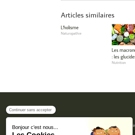
Articles similaires
L'holisme
Naturopathie
Les macron
: les glucide
Nutrition
1039 chemin