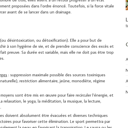
ment proposées dans l’ordre énoncé. Toutefois, si la force vitale
forcer avant de se lancer dans un drainage.
(ou désintoxication, ou détoxification). Elle a pour but de
échir à son hygiène de vie, et de prendre conscience des excès et
t preuve. Sa durée est variable, mais elle ne doit pas être trop
es.
A
N
rges
: suppression maximale possible des sources toxiniques
aturelle), restriction alimentaire, jeûne, monodiète, régime
A
N
 moyens sont être mis en œuvre pour faire recirculer l’énergie, et
relaxation, le yoga, la méditation, la musique, la lecture,
..
nes doivent absolument être évacuées et diverses techniques
toires pour favoriser cette élimination. Le sport permettra par
alement la peau en favorisant la transpiration. Le sauna ou les