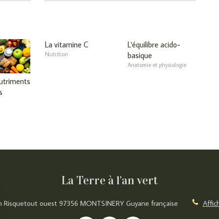
La vitamine C
L'équilibre acido-
Nutrition
basique
Anatomie et physiologie
utriments
s
La Terre à l'an vert
 Risquetout ouest
97356
MONTSINERY
Guyane française
Affic