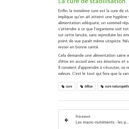
La cure de stabilisation
Enfin, la troisième cure est la cure de st
implique qu’on ait atteint une hygiène 
alimentation adéquate, un sommeil répar
s’attendre à ce que l’organisme soit tot
sur cette lancée, sans reproduire les er
point de vue paraît même utopiste. Néan
rester en bonne santé.
Cela demande une alimentation saine et 
d'être en accord avec ses émotions et s
Il convient d'apprendre à s'écouter, se 
valeurs. C'est le tout qui fera que la sa
cure
détox
cure naturopath
Précédent
Les macro-nutriments : les protéines