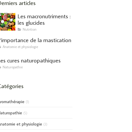
erniers articles
Les macronutriments :
les glucides
Nutrition
L'importance de la mastication
Anatomie et physiologie
Les cures naturopathiques
Naturopathie
Catégories
romathérapie
(1)
aturopathie
(5)
natomie et physiologie
(3)