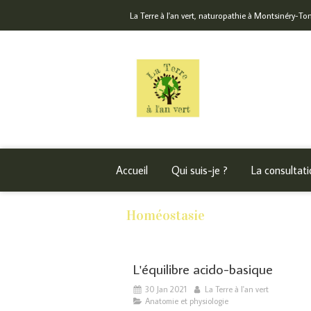
La Terre à l'an vert, naturopathie à Montsinéry-T
Accueil
Qui suis-je ?
La consultati
Homéostasie
L'équilibre acido-basique
30 Jan 2021
La Terre à l'an vert
Anatomie et physiologie