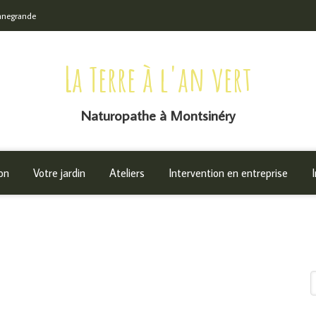
onnegrande
La Terre à l'an vert
Naturopathe à Montsinéry
on
Votre jardin
Ateliers
Intervention en entreprise
R