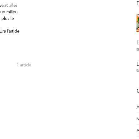
D
ant aller
un milieu.
 plus le
Lire l'article
1 article
A
N
A