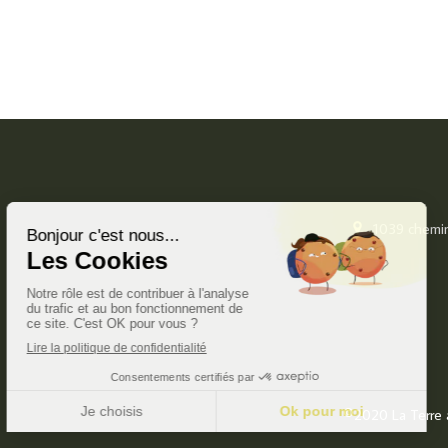
1039 chemin
©2020 La Terre à