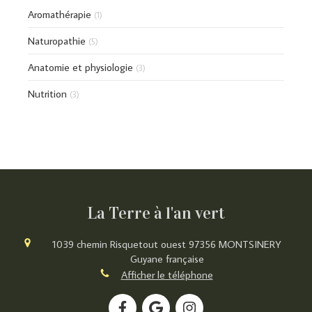
Aromathérapie
(1)
Naturopathie
(5)
Anatomie et physiologie
(3)
Nutrition
(3)
La Terre à l'an vert
1039 chemin Risquetout ouest
97356
MONTSINERY
Guyane française
Afficher le téléphone