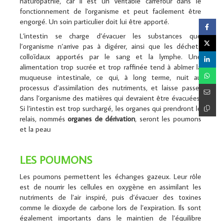
naturopathie, car il est un véritable carrefour dans le
fonctionnement de l'organisme et peut facilement être
engorgé. Un soin particulier doit lui être apporté.
L'intestin se charge d’évacuer les substances que
l’organisme n’arrive pas à digérer, ainsi que les déchets
colloïdaux apportés par le sang et la lymphe. Une
alimentation trop sucrée et trop raffinée tend à abîmer la
muqueuse intestinale, ce qui, à long terme, nuit au
processus d’assimilation des nutriments, et laisse passer
dans l’organisme des matières qui devraient être évacuées.
Si l’intestin est trop surchargé, les organes qui prendront le
relais, nommés
organes de dérivation
, seront les poumons
et la peau
LES POUMONS
Les poumons permettent les échanges gazeux. Leur rôle
est de nourrir les cellules en oxygène en assimilant les
nutriments de l’air inspiré, puis d’évacuer des toxines
comme le dioxyde de carbone lors de l’expiration. Ils sont
également importants dans le maintien de l’équilibre